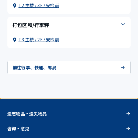
T2 主楼 / 3F / 安检前
打包区和/行李秤
T3 主楼 / 2F / 安检前
前往行李、快递、邮局
遗忘物品・遗失物品
咨询・意见