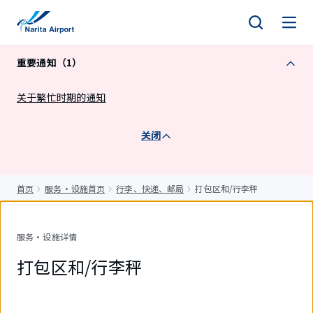
正
文
重要通知（1）
关于繁忙时期的通知
关闭
首页
服务・设施首页
行李、快递、邮局
打包区和/行李秤
服务・设施详情
打包区和/行李秤