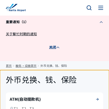
正
文
重要通知（1）
关于繁忙时期的通知
关闭
首页
服务・设施首页
外币兑换、钱、保险
外币兑换、钱、保险
ATM(自动提款机)
T1、T2、T3