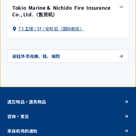
Tokio Marine & Nichido Fire Insurance
Co., Ltd.（售货机）
T3 主楼 / 3F / 安检后（国际航班）
前往外币兑换、钱、保险
遗忘物品・遗失物品
咨询・意见
来自机场的通知