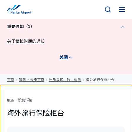
正
文
重要通知（1）
关于繁忙时期的通知
关闭
首页
服务・设施首页
外币兑换、钱、保险
海外旅行保险柜台
服务・设施详情
海外旅行保险柜台