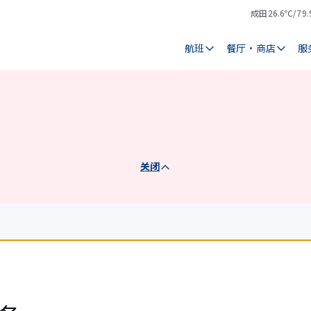
成田
26.6℃/79.
气
天
温
气
航班
餐厅・商店
服
关闭