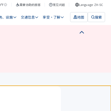
9°F
需要协助的旅客
常见问题
Language: ZH-SC
务、设施
交通信息
享受・了解
地图
搜索