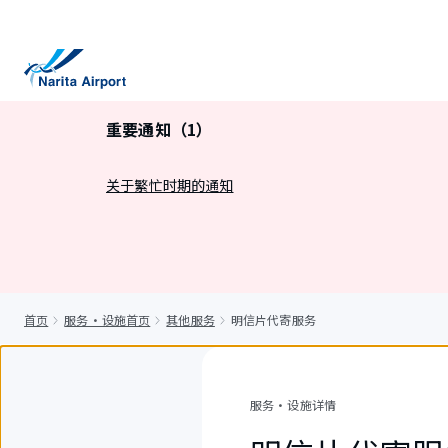
正
文
重要通知（1）
关于繁忙时期的通知
首页
服务・设施首页
其他服务
明信片代寄服务
服务・设施详情