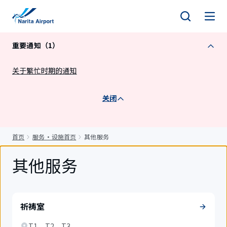
正
文
重要通知（1）
关于繁忙时期的通知
关闭
首页
服务・设施首页
其他服务
其他服务
祈祷室
T1、T2、T3