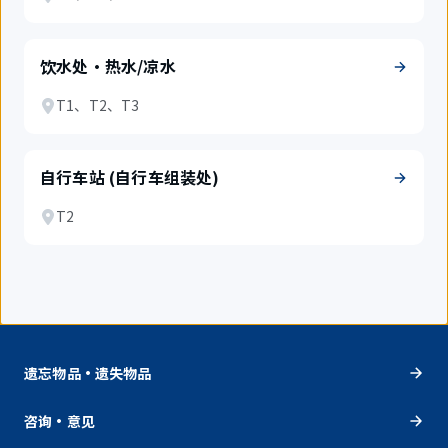
饮水处・热水/凉水
T1、T2、T3
自行车站 (自行车组装处)
T2
遗忘物品・遗失物品
咨询・意见