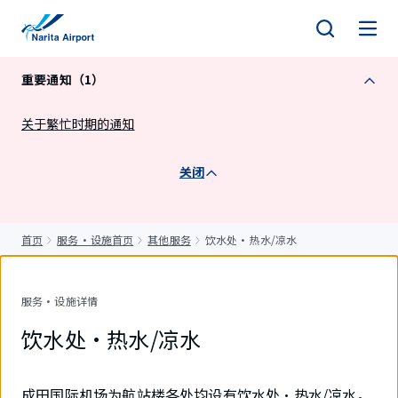
正
文
重要通知（1）
关于繁忙时期的通知
关闭
首页
服务・设施首页
其他服务
饮水处・热水/凉水
服务・设施详情
饮水处・热水/凉水
成田国际机场为航站楼各处均设有饮水处・热水/凉水。