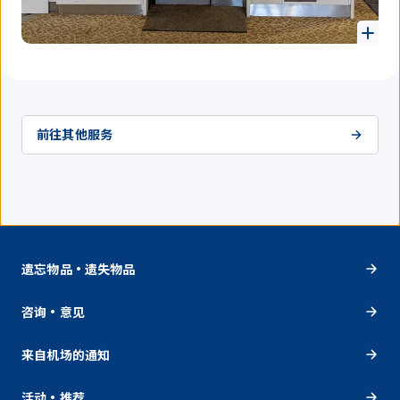
前往其他服务
遗忘物品・遗失物品
咨询・意见
来自机场的通知
活动・推荐