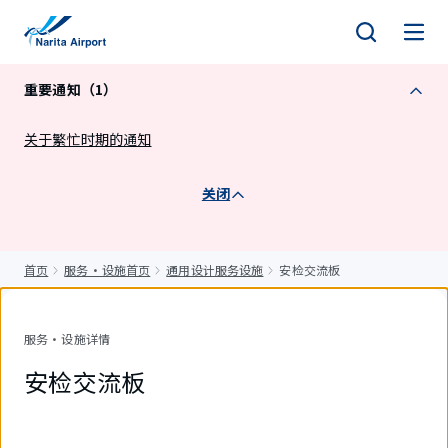
正
文
重要通知（1）
关于繁忙时期的通知
关闭
首页
服务・设施首页
通用设计服务设施
安检交流板
服务・设施详情
安检交流板