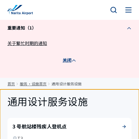
正
文
重要通知（1）
关于繁忙时期的通知
关闭
首页
服务・设施首页
通用设计服务设施
通用设计服务设施
3 号航站楼残疾人登机点
T3