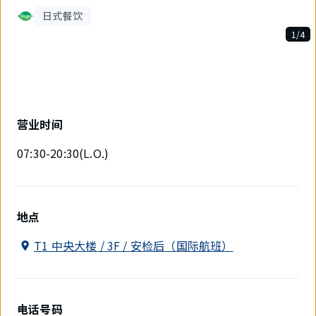
日式餐饮
1/4
4
件
中
现
在
显
营业时间
示
1
07:30-20:30(L.O.)
件。
地点
T1 中央大楼 / 3F / 安检后（国际航班）
电话号码