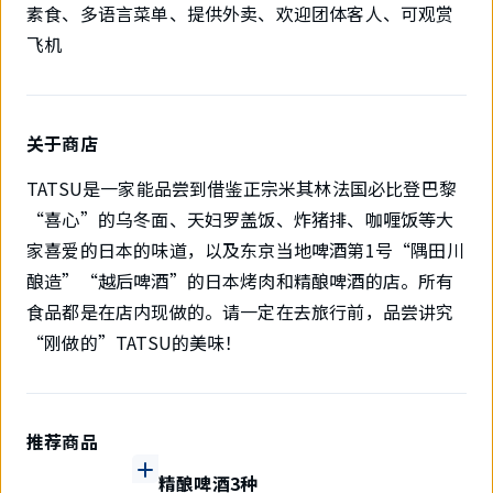
素食、多语言菜单、提供外卖、欢迎团体客人、可观赏
飞机
关于商店
TATSU是一家能品尝到借鉴正宗米其林法国必比登巴黎
“喜心”的乌冬面、天妇罗盖饭、炸猪排、咖喱饭等大
家喜爱的日本的味道，以及东京当地啤酒第1号“隅田川
酿造”“越后啤酒”的日本烤肉和精酿啤酒的店。所有
食品都是在店内现做的。请一定在去旅行前，品尝讲究
“刚做的”TATSU的美味！
推荐商品
精酿啤酒3种