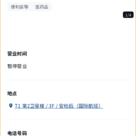
便利店等
医药品
1/4
4
件
中
现
在
显
营业时间
示
1
暂停营业
件。
地点
T1 第2卫星楼 / 3F / 安检后（国际航班）
电话号码