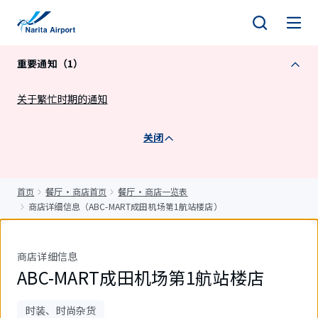
正
文
重要通知（1）
关于繁忙时期的通知
关闭
首页
餐厅・商店首页
餐厅・商店一览表
商店详细信息（ABC-MART成田机场第1航站楼店）
商店详细信息
ABC-MART成田机场第1航站楼店
时装、时尚杂货