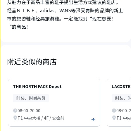
从魅力在于商品丰富的鞋子提出生活方式建议的鞋店。
经营ＮＩＫＥ、adidas、VANS等深受青睐的品牌的新上
市的旅游鞋和经典旅游鞋。一定能找到“现在想要！
“的商品！
附近类似的商店
6
件
THE NORTH FACE Depot
LACOSTE
中
现
时装、时尚杂货
时装、
在
显
08:00-20:00
08:00-2
示
1
T1 中央大楼 / 4F / 安检前
T1 中央
件。