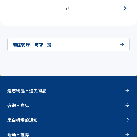
1/6
前往餐厅、商店一览
遗忘物品・遗失物品
咨询・意见
来自机场的通知
活动・推荐