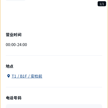
1/1
1
件
中
现
在
显
营业时间
示
1
00:00-24:00
件。
地点
T1 / B1F / 安检前
电话号码