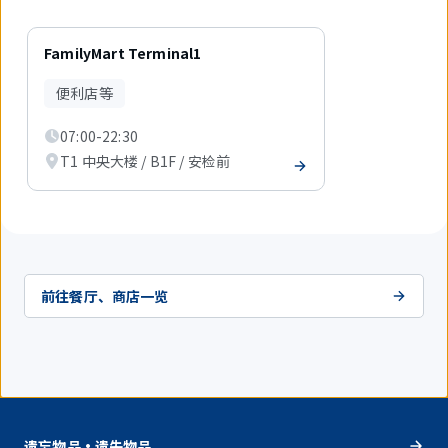
1
件
FamilyMart Terminal1
中
现
便利店等
在
显
07:00-22:30
示
1
T1 中央大楼 / B1F / 安检前
件。
前往餐厅、商店一览
遗忘物品・遗失物品