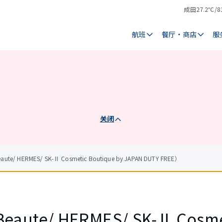
成田
27.2℃/8
气
天
温
气
航班
餐厅・商店
服
关闭
e/ HERMES/ SK-Ⅱ Cosmetic Boutique by JAPAN DUTY FREE）
 Beaute/ HERMES/ SK-Ⅱ Cosme