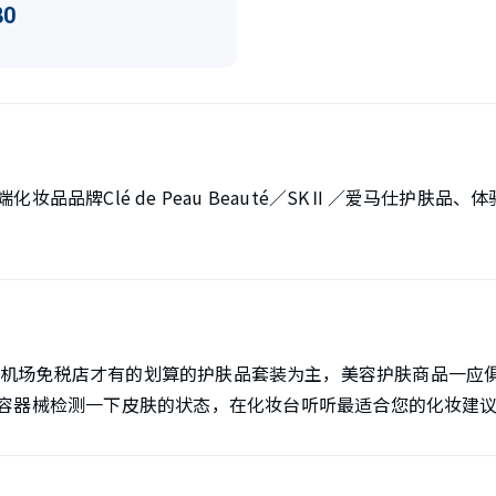
80
妆品品牌Clé de Peau Beauté／SKⅡ／爱马仕护肤品
auté以仅限机场免税店才有的划算的护肤品套装为主，美容护肤商品
容器械检测一下皮肤的状态，在化妆台听听最适合您的化妆建