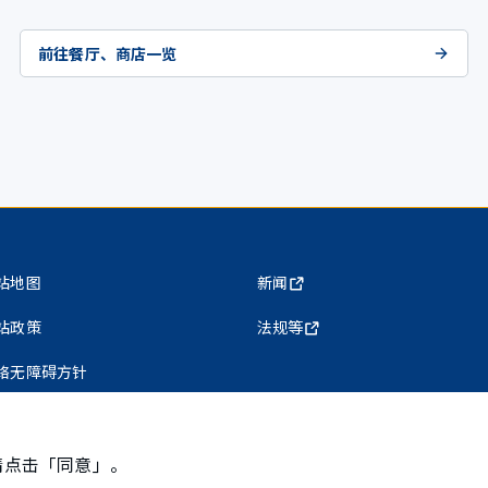
前往餐厅、商店一览
站地图
新闻
站政策
法规等
络无障碍方针
私权保护政策
请点击「同意」。