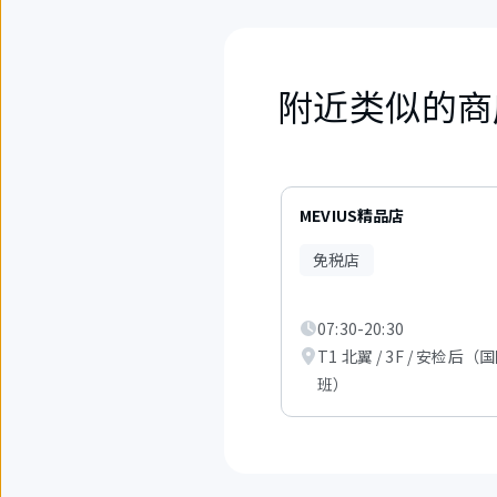
附近类似的商
3
件
MEVIUS精品店
中
现
免税店
在
显
示
07:30-20:30
从
1
T1 北翼 / 3F / 安检后（
件
班）
到
3
件。