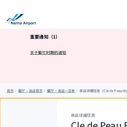
正
文
重要通知（1）
关于繁忙时期的通知
首页
餐厅・商店首页
餐厅・商店一览表
商店详细信息（Cle de Peau Beaut
商店详细信息
Cle de Peau