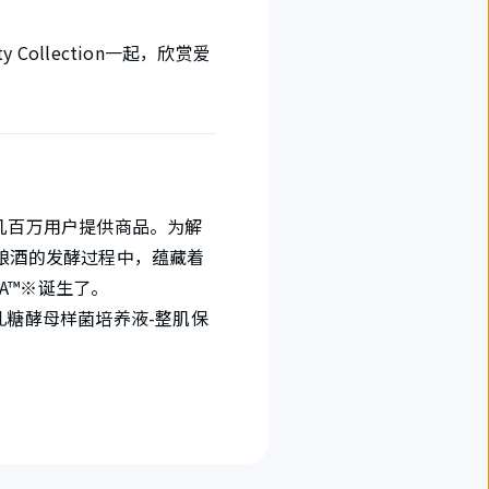
ollection一起，欣赏爱
球几百万用户提供商品。为解
在酿酒的发酵过程中，蕴藏着
A™※诞生了。
半乳糖酵母样菌培养液-整肌保