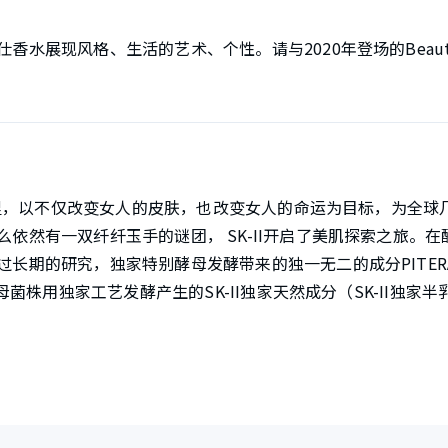
水展现风格、生活的艺术、个性。请与2020年登场的Beauty C
0年里，以不仅改变女人的皮肤，也改变女人的命运为目标，为全
依然有一双纤纤玉手的谜团， SK-II开启了美肌探索之旅。
长期的研究，独家特别酵母发酵带来的独一无二的成分PITER
酵母菌株用独家工艺发酵产生的SK-II独家天然成分（SK-II独家