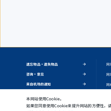
遗忘物品・遗失物品
网
咨询・意见
网
来自机场的通知
网
活动・推荐
隐
本网站使用Cookie。
如果您同意使用Cookie来提升网站的方便性，