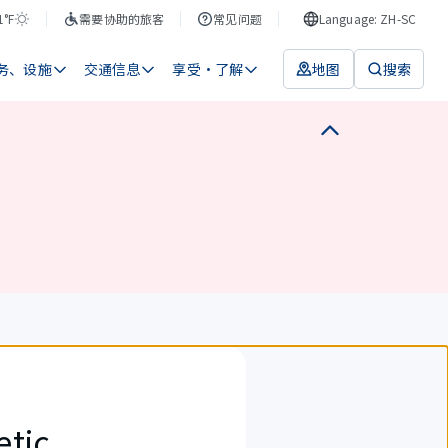
1°F
需要协助的旅客
常见问题
Language: ZH-SC
务、设施
交通信息
享受・了解
地图
搜索
tic