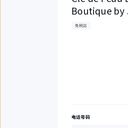
Boutique by
免税店
1
件
中
现
在
显
示
1
件。
电话号码