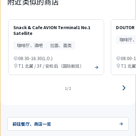
附近类似的商店
2
件
Snack & Cafe AVION Terminal1 No.1
DOUTOR 
中
Satellite
现
咖啡厅
在
咖啡厅、酒吧
拉面、面类
显
示
08:30-16:30(L.O.)
08:00-1
1
件。
T1 北翼 / 3F / 安检后（国际航班）
T1 北翼
1/2
前往餐厅、商店一览