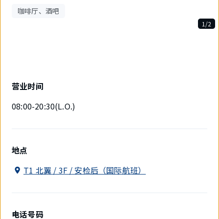
咖啡厅、酒吧
1/2
2
件
中
现
在
显
营业时间
示
1
08:00-20:30(L.O.)
件。
地点
T1 北翼 / 3F / 安检后（国际航班）
电话号码