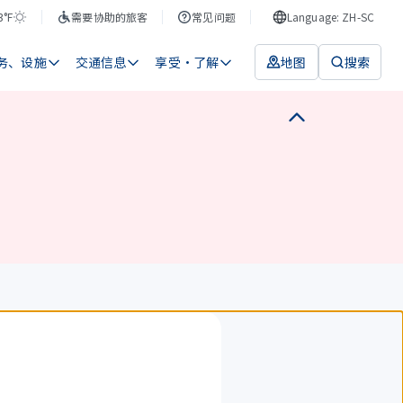
3°F
需要协助的旅客
常见问题
Language: ZH-SC
务、设施
交通信息
享受・了解
地图
搜索