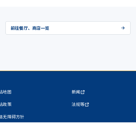
前往餐厅、商店一览
站地图
新闻
站政策
法规等
络无障碍方针
私权保护政策