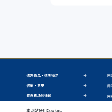
遗忘物品・遗失物品
网
咨询・意见
网
来自机场的通知
网
活动・推荐
隐
本网站使用Cookie。