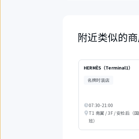
附近类似的商
5
件
HERMÈS（Terminal1）
中
现
名牌时装店
在
显
示
从
1
07:30-21:00
件
T1 南翼 / 3F / 安检后（
到
班）
3
件。