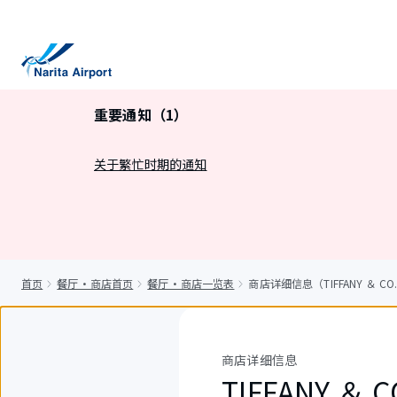
正
文
重要通知（1）
关于繁忙时期的通知
首页
餐厅・商店首页
餐厅・商店一览表
商店详细信息（TIFFANY ＆ CO.
商店详细信息
TIFFANY ＆ 