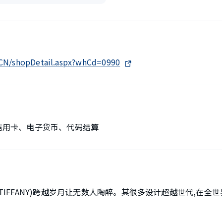
h-CN/shopDetail.aspx?whCd=0990
、信用卡、电子货币、代码结算
(TIFFANY)跨越岁月让无数人陶醉。其很多设计超越世代,在