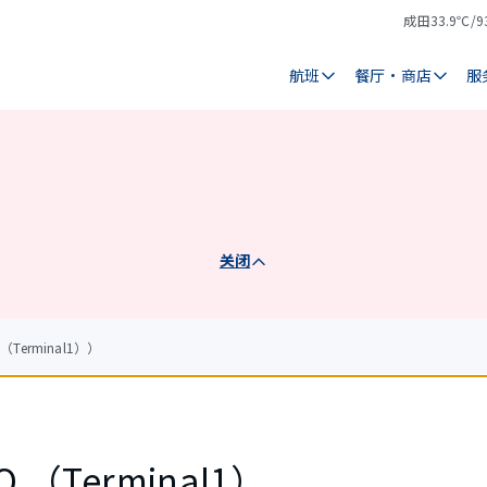
成田
33.9℃/9
气
天
温
气
航班
餐厅・商店
服
关闭
（Terminal1））
CO.（Terminal1）