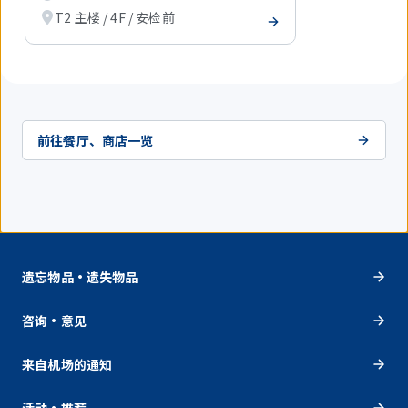
1
T2 主楼 / 4F / 安检前
件。
前往餐厅、商店一览
遗忘物品・遗失物品
咨询・意见
来自机场的通知
活动・推荐