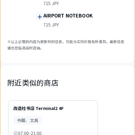
715 JPY
AIRPORT NOTEBOOK
715 JPY
※以上记载的内容为更新时的信息，可能与实际价格有所差异。最新信息
请在莅临商店时咨询。
附近类似的商店
1
件
改造社书店 Terminal2 4F
中
现
书籍、文具
在
显
07:00-21:00
示