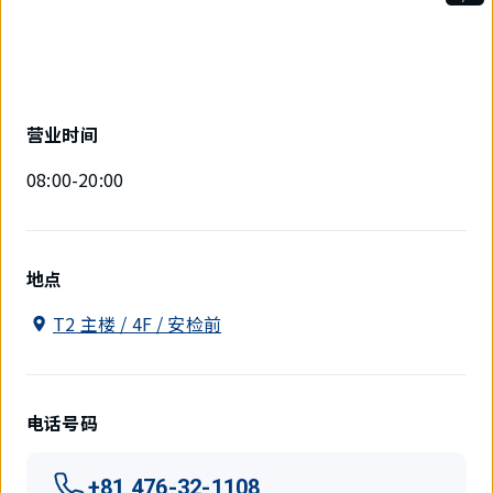
3
件
中
现
在
显
营业时间
示
1
08:00-20:00
件。
地点
T2 主楼 / 4F / 安检前
电话号码
+81 476-32-1108