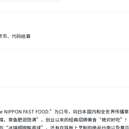
货币、代码结算
 NIPPON FAST FOOD.”为口号，向日本国内和全世界
糯，章鱼肥润饱满”，创业以来的经典招牌美食“绝对好吃”
的“冰镇超碳酸高球”，还有在铁板上烹制的绝品炒面以及黄