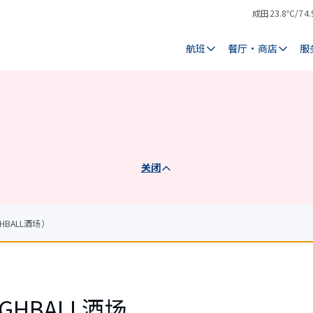
成田
23.8℃/74.
气
天
温
气
航班
餐厅・商店
服
关闭
BALL酒场）
GHBALL酒场