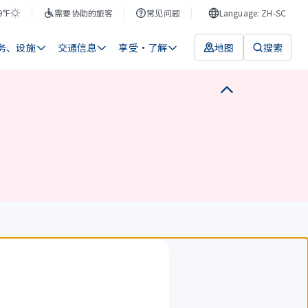
9°F
需要协助的旅客
常见问题
Language: ZH-SC
务、设施
交通信息
享受・了解
地图
搜索