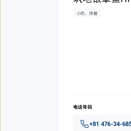
小吃、快餐
1
件
中
现
在
显
示
1
件。
电话号码
+81 476-34-68