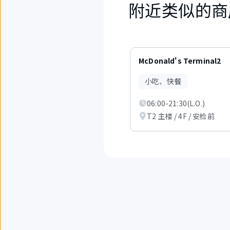
附近类似的商
1
件
McDonald's Terminal2
中
现
小吃、快餐
在
显
06:00-21:30(L.O.)
示
从
T2 主楼 / 4F / 安检前
1
件
到
3
件。