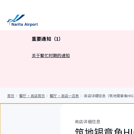
正
文
重要通知（1）
关于繁忙时期的通知
首页
餐厅・商店首页
餐厅・商店一览表
商店详细信息（筑地银章鱼HIGH
商店详细信息
筑地银章鱼HI