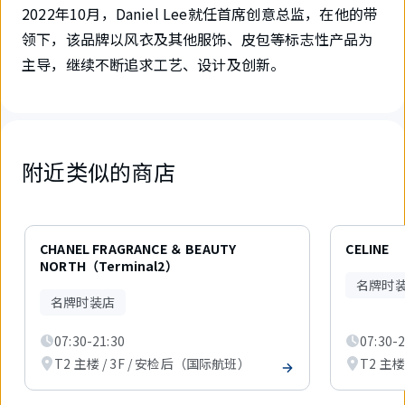
2022年10月，Daniel Lee就任首席创意总监，在他的带
领下，该品牌以风衣及其他服饰、皮包等标志性产品为
主导，继续不断追求工艺、设计及创新。
附近类似的商店
6
件
CHANEL FRAGRANCE ＆ BEAUTY
CELINE
中
NORTH（Terminal2）
现
名牌时
在
名牌时装店
显
示
07:30-21:30
07:30-2
1
件。
T2 主楼 / 3F / 安检后（国际航班）
T2 主楼