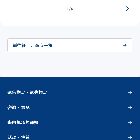
1/6
前往餐厅、商店一览
遗忘物品・遗失物品
咨询・意见
来自机场的通知
活动・推荐