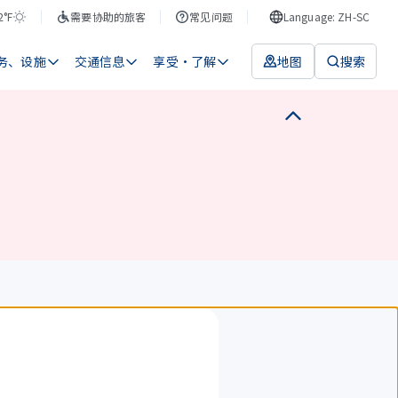
2°F
需要协助的旅客
常见问题
Language: ZH-SC
务、设施
交通信息
享受・了解
地图
搜索