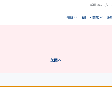
成田
26.2℃/79.
气
天
温
气
航班
餐厅・商店
服
关闭