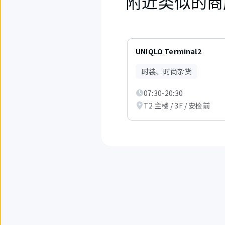
附近类似的商
1
件
UNIQLO Terminal2
中
现
时装、时尚杂货
在
显
07:30-20:30
示
从
T2 主楼 / 3F / 安检前
1
件
到
3
件。