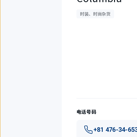
时装、时尚杂货
1
件
中
现
在
显
示
1
件。
电话号码
+81 476-34-65