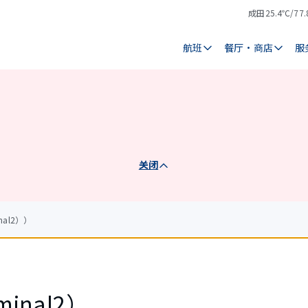
成田
25.4℃/77.
气
天
温
气
航班
餐厅・商店
服
关闭
nal2））
rminal2）