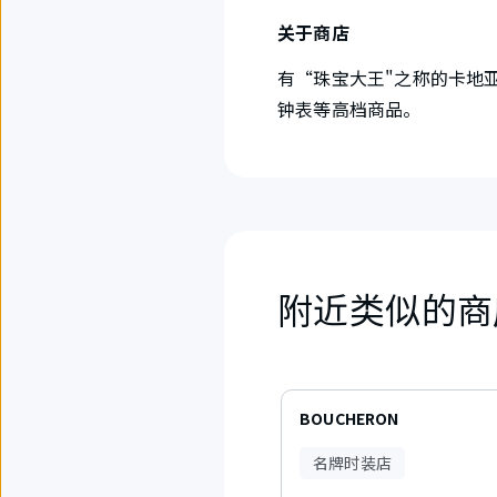
关于商店
有“珠宝大王"之称的卡地亚
钟表等高档商品。
附近类似的商
6
件
BOUCHERON
中
现
名牌时装店
在
显