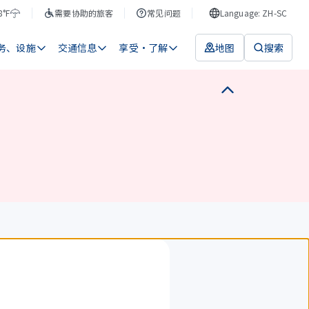
8°F
需要协助的旅客
常见问题
Language: ZH-SC
务、设施
交通信息
享受・了解
地图
搜索