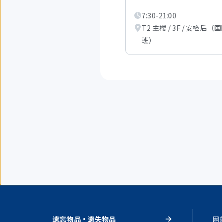
示
7:30-21:00
从
1
T2 主楼 / 3F / 安检后（
件
班）
到
3
件。
遗忘物品・遗失物品
网