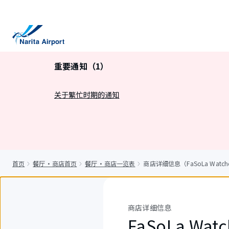
正
文
重要通知（1）
关于繁忙时期的通知
首页
餐厅・商店首页
餐厅・商店一览表
商店详细信息（FaSoLa Watches 
商店详细信息
FaSoLa Watc