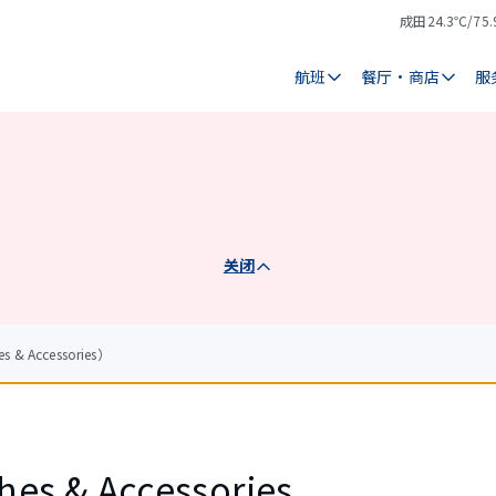
成田
24.3℃/75.
气
天
温
气
航班
餐厅・商店
服
关闭
& Accessories）
hes & Accessories