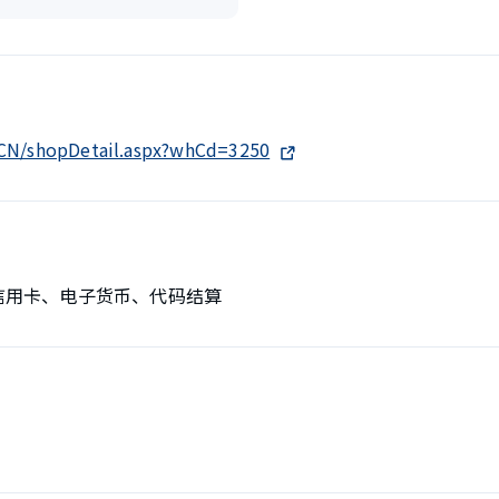
h-CN/shopDetail.aspx?whCd=3250
、信用卡、电子货币、代码结算