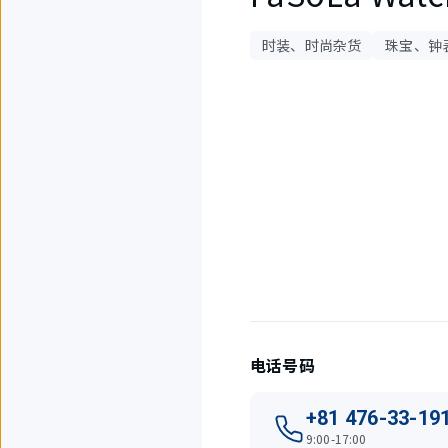
时装、时尚杂货
珠宝、钟
3
件
中
现
在
显
示
1
件。
电话号码
+81 476-33-19
9:00-17:00