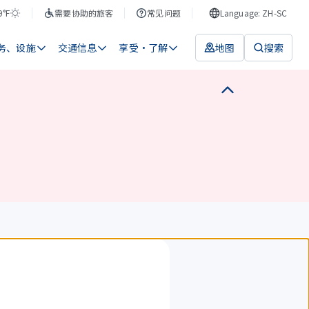
9°F
需要协助的旅客
常见问题
Language: ZH-SC
务、设施
交通信息
享受・了解
地图
搜索