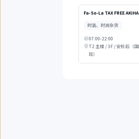
1
件
Fa-So-La TAX FREE AKIH
中
现
时装、时尚杂货
在
显
07:00-22:00
示
从
T2 主楼 / 3F / 安检后（
1
班）
件
到
3
件。