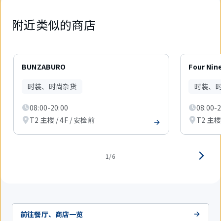
附近类似的商店
6
件
BUNZABURO
Four Nin
中
现
时装、时尚杂货
时装、
在
显
08:00-20:00
08:00-2
示
1
T2 主楼 / 4F / 安检前
T2 主楼 
件。
1/6
前往餐厅、商店一览