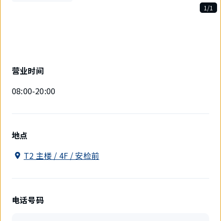
1/1
1
件
中
现
在
显
营业时间
示
1
08:00-20:00
件。
地点
T2 主楼 / 4F / 安检前
电话号码