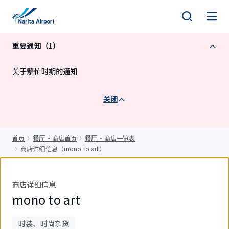
正
文
重要通知（1）
关于繁忙时期的通知
关闭
首页
餐厅・商店首页
餐厅・商店一览表
商店详细信息（mono to art）
商店详细信息
mono to art
时装、时尚杂货