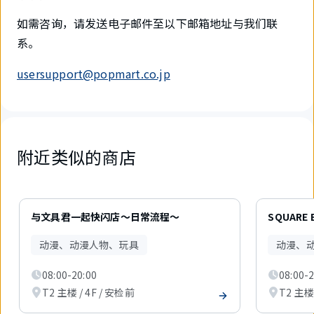
如需咨询，请发送电子邮件至以下邮箱地址与我们联
系。
usersupport@popmart.co.jp
附近类似的商店
2
件
与文具君一起快闪店～日常流程～
SQUARE 
中
现
动漫、动漫人物、玩具
动漫、
在
显
08:00-20:00
08:00-2
示
1
T2 主楼 / 4F / 安检前
T2 主楼 
件。