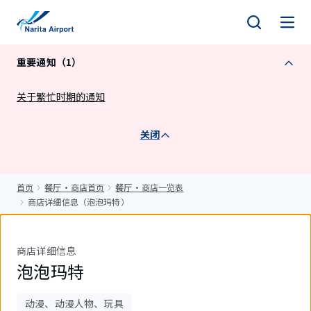
正
文
重要通知（1）
关于繁忙时期的通知
关闭
首页
餐厅・商店首页
餐厅・商店一览表
商店详细信息（泡泡玛特）
商店详细信息
泡泡玛特
动漫、动漫人物、玩具