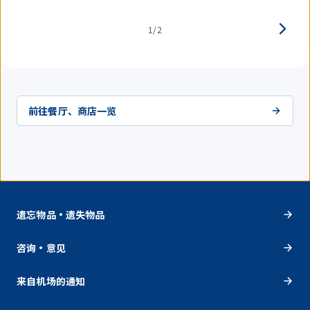
1/2
前往餐厅、商店一览
遗忘物品・遗失物品
咨询・意见
来自机场的通知