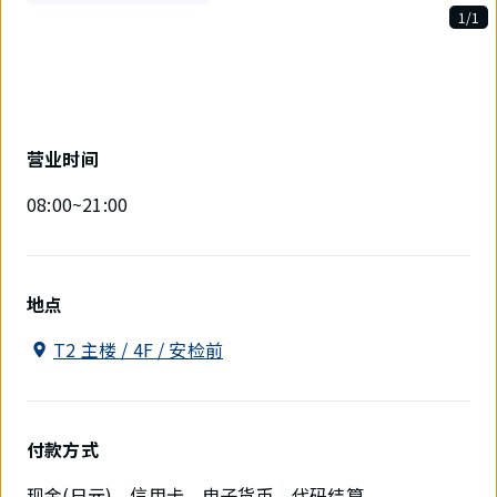
1/1
1
件
中
现
在
显
营业时间
示
1
08:00~21:00
件。
地点
T2 主楼 / 4F / 安检前
付款方式
现金(日元)、信用卡、电子货币、代码结算