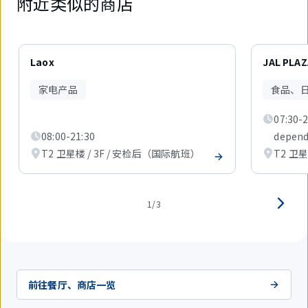
附近类似的商店
3
件
Laox
JAL PLA
中
现
家电产品
食品、
在
显
07:30-
示
1
08:00-21:30
dependi
件。
T2 卫星楼 / 3F / 安检后（国际航班）
T2 卫
1/3
前往餐厅、商店一览