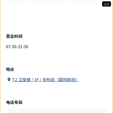
1/3
3
件
中
现
在
显
营业时间
示
1
07:30-21:30
件。
地点
T2 卫星楼 / 3F / 安检后（国际航班）
电话号码