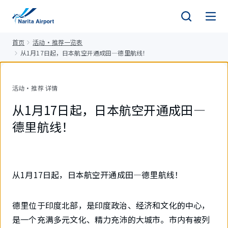
正
文
首页
活动・推荐一览表
从1月17日起，日本航空开通成田—德里航线！
活动・推荐 详情
从1月17日起，日本航空开通成田—
德里航线！
从1月17日起，日本航空开通成田—德里航线！
德里位于印度北部，是印度政治、经济和文化的中心，
是一个充满多元文化、精力充沛的大城市。市内有被列