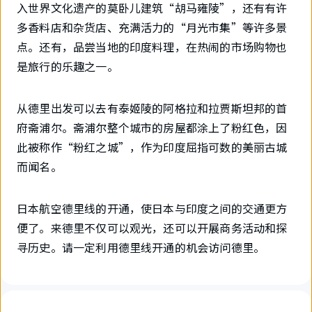
入世界文化遗产的莫卧儿建筑“胡马雍陵”，还有有许
多香料店和杂货店、充满活力的“月光市集”等许多景
点。还有，品尝当地的印度料理，在热闹的市场购物也
是旅行的乐趣之一。
从德里出发可以去有泰姬陵的阿格拉和拉贾斯坦邦的首
府斋浦尔。斋浦尔整个城市的房屋都涂上了粉红色，因
此被称作“粉红之城”，作为印度屈指可数的美丽古城
而闻名。
日本航空德里线的开通，使日本与印度之间的交通更方
便了。来德里不仅可以观光，还可以开展商务活动和探
寻历史。请一定利用德里线开通的机会访问德里。