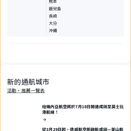
熊本
鹿兒島
長崎
大分
沖繩
新的通航城市
活動・推薦一覽表
紐幾內亞航空將於7月18日開通成田至莫士比
港航線！
從3月29日起，德威航空新啟航成田—釜山航