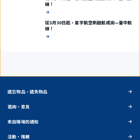
線！
從3月30日起，星宇航空新啟航成田—臺中航
線！
遺忘物品・遺失物品
谘詢・意見
來自機場的通知
活動・推薦