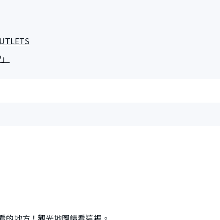
OUTLETS
®」
看的地方！觀光地圖請看這裡。