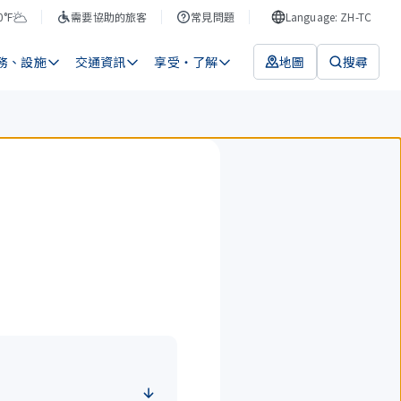
0°F
需要協助的旅客
常見問題
Language: ZH-TC
務、設施
交通資訊
享受・了解
地圖
搜尋