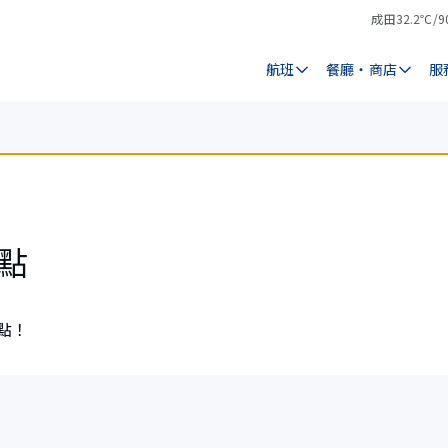
成田
32.2℃/9
氣
天
溫
氣
航班
餐廳・商店
服
點
點！