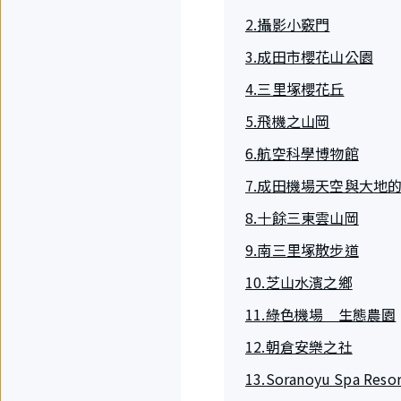
2.攝影小竅門
3.成田市櫻花山公園
4.三里塚櫻花丘
5.飛機之山岡
6.航空科學博物館
7.成田機場天空與大地
8.十餘三東雲山岡
9.南三里塚散步道
10.芝山水濱之鄉
11.綠色機場 生態農園
12.朝倉安樂之社
13.Soranoyu Spa Resor