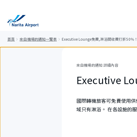
正
文
首頁
來自機場的通知一覽表
Executive Lounge免費,淋浴間收費打折50％
來自機場的通知 詳細內容
Executiv
國際轉機旅客可免費使用供個人
域只有淋浴。 在各設施的