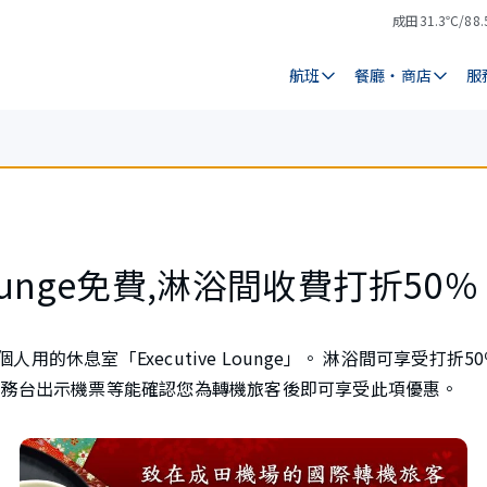
成田
31.3℃/88.
氣
天
溫
氣
航班
餐廳・商店
服
！
e Lounge免費,淋浴間收費打折50
用的休息室「Executive Lounge」。 淋浴間可享受打折
服務台出示機票等能確認您為轉機旅客後即可享受此項優惠。