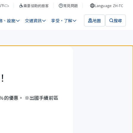
5°F
需要協助的旅客
常見問題
Language: ZH-TC
務、設施
交通資訊
享受・了解
地圖
搜尋
％！
50％的優惠。 ※出國手續前區