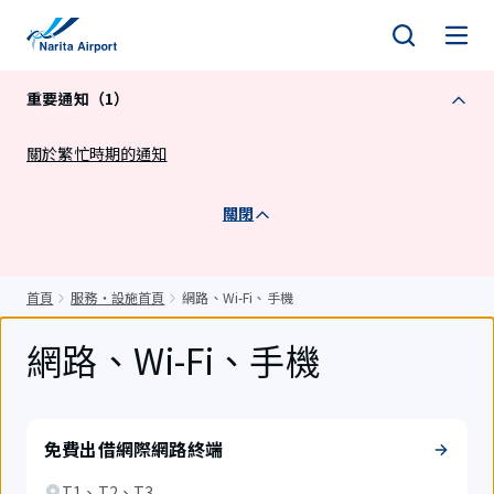
正
文
重要通知（1）
關於繁忙時期的通知
關閉
首頁
服務・設施首頁
網路、Wi-Fi、手機
網路、Wi-Fi、手機
免費出借網際網路終端
T1、T2、T3