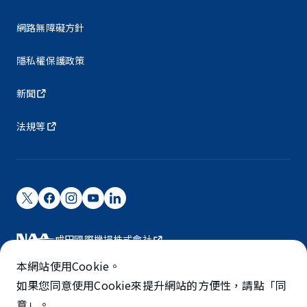
網路無障礙方針
隱私權保護政策
新聞
法規等
成田國際機場株式會社
成田國際機場由NAA營運。
本網站使用Cookie。
©NARITA INTERNATIONAL AIRPORT CORPORATION
如果您同意使用Cookie來提升網站的方便性，請點「同
意」。