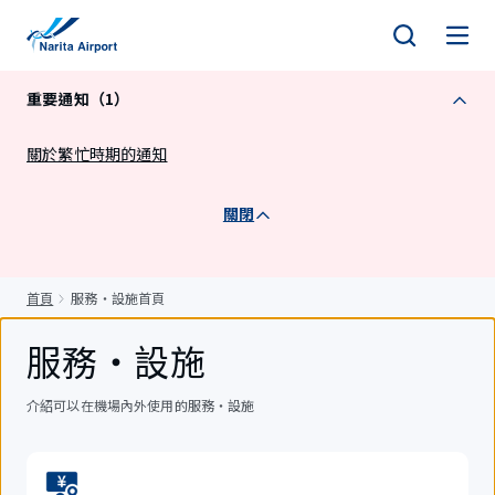
正
文
重要通知（1）
關於繁忙時期的通知
關閉
首頁
服務・設施首頁
服務・設施
介紹可以在機場內外使用的服務・設施