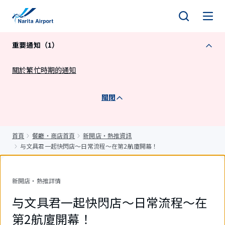
正
文
重要通知（1）
關於繁忙時期的通知
關閉
首頁
餐廳・商店首頁
新開店・熱推資訊
与文具君一起快閃店～日常流程～在第2航廈開幕！
新開店・熱推詳情
与文具君一起快閃店～日常流程～在
第2航廈開幕！