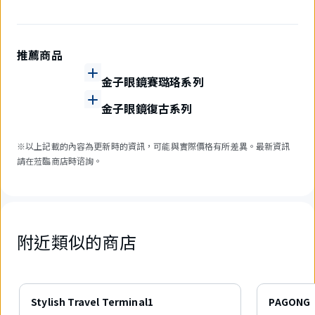
推薦商品
金子眼鏡賽璐珞系列
金子眼鏡復古系列
※以上記載的內容為更新時的資訊，可能與實際價格有所差異。最新資訊
請在蒞臨商店時谘詢。
附近類似的商店
6
件
Stylish Travel Terminal1
PAGONG
中