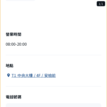
1/1
1
件
中
現
在
顯
營業時間
示
1
08:00-20:00
件。
地點
T1 中央大樓 / 4F / 安檢前
電話號碼