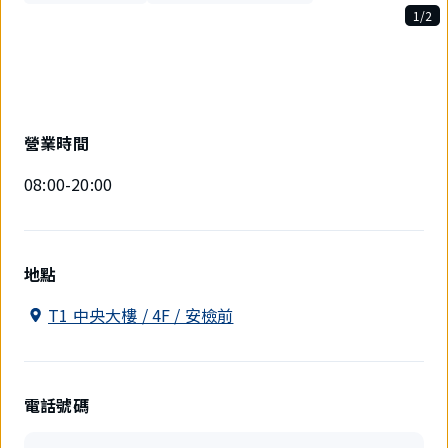
1/2
2
件
中
現
在
顯
營業時間
示
1
08:00-20:00
件。
地點
T1 中央大樓 / 4F / 安檢前
電話號碼