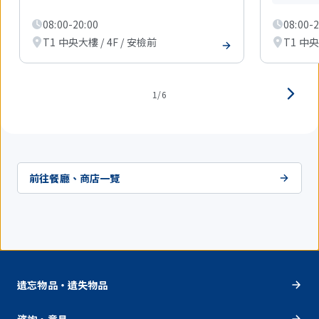
示
1
08:00-20:00
08:00-2
件。
T1 中央大樓 / 4F / 安檢前
T1 中央
1/6
前往餐廳、商店一覽
遺忘物品・遺失物品
谘詢・意見