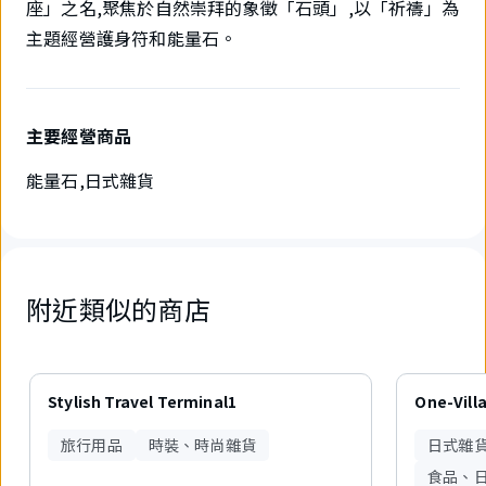
座」之名,聚焦於自然崇拜的象徵「石頭」,以「祈禱」為
主題經營護身符和能量石。
主要經營商品
能量石,日式雜貨
附近類似的商店
6
件
Stylish Travel Terminal1
One-Vill
中
現
旅行用品
時裝、時尚雜貨
日式雜
在
顯
食品、