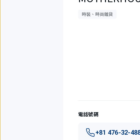
時裝、時尚雜貨
1
件
中
現
在
顯
示
1
件。
電話號碼
+81 476-32-48