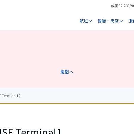
成田
32.2℃/9
氣
天
溫
氣
航班
餐廳・商店
服
關閉
erminal1）
E Terminal1