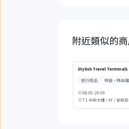
附近類似的商
6
項
Stylish Travel Terminal1
中
現
旅行用品
時裝、時尚雜
在
顯
08:00-20:00
示
從
T1 中央大樓 / 4F / 安檢前
1
項
到
3
項。