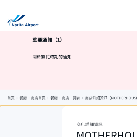
正
文
重要通知（1）
關於繁忙時期的通知
首頁
餐廳・商店首頁
餐廳・商店一覽表
商店詳細資訊（MOTHERHOUSE T
商店詳細資訊
MOTHERHOUS