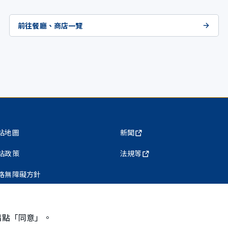
前往餐廳、商店一覽
站地圖
新聞
站政策
法規等
路無障礙方針
私權保護政策
請點「同意」。