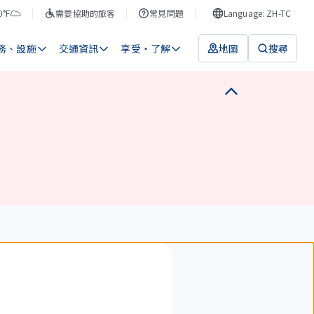
0°F
需要協助的旅客
常見問題
Language: ZH-TC
務、設施
交通資訊
享受・了解
地圖
搜尋