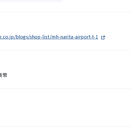
co.jp/blogs/shop-list/mh-narita-airport-t-1
貨幣