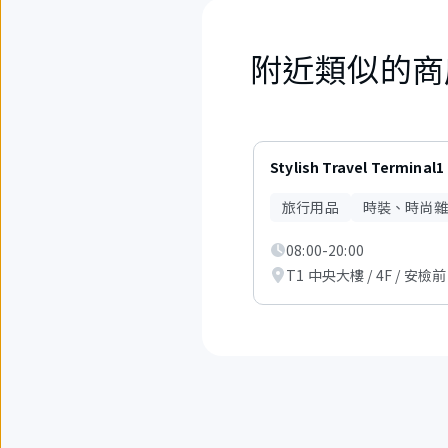
附近類似的商
6
項
Stylish Travel Terminal1
中
現
旅行用品
時裝、時尚雜
在
顯
08:00-20:00
示
從
T1 中央大樓 / 4F / 安檢前
1
項
到
3
項。