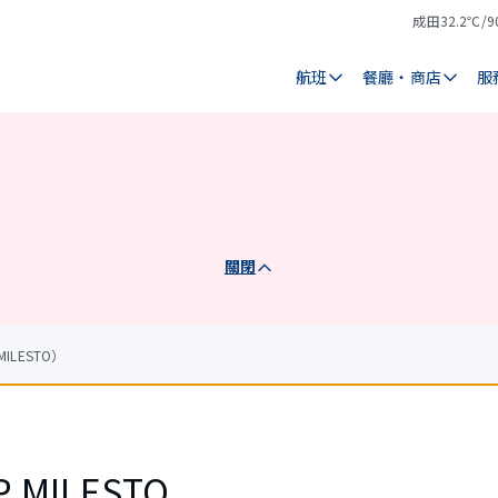
成田
32.2℃/9
氣
天
溫
氣
航班
餐廳・商店
服
關閉
ILESTO）
P MILESTO