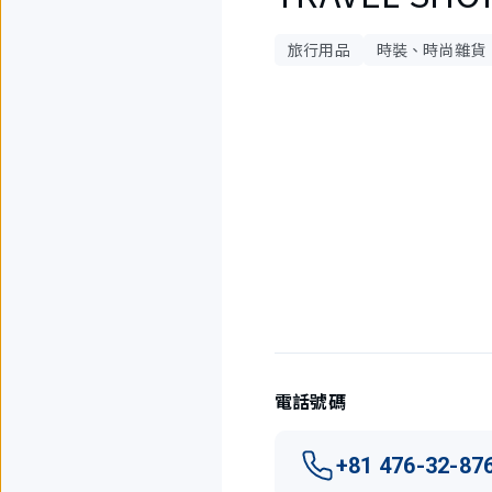
旅行用品
時裝、時尚雜貨
2
件
中
現
在
顯
示
1
件。
電話號碼
+81 476-32-87