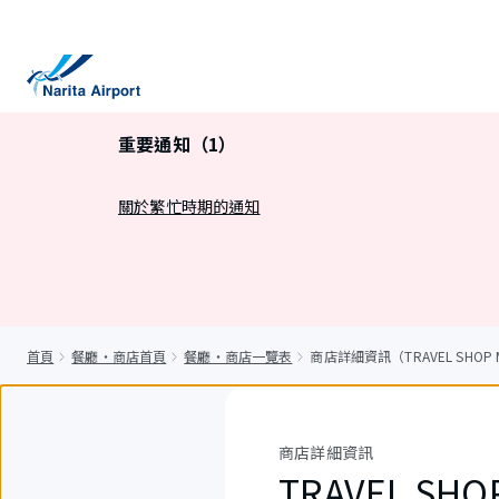
正
文
重要通知（1）
關於繁忙時期的通知
首頁
餐廳・商店首頁
餐廳・商店一覽表
商店詳細資訊（TRAVEL SHOP M
商店詳細資訊
TRAVEL SHO