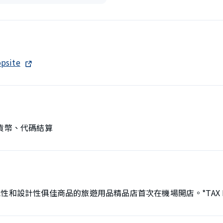
opsite
貨幣、代碼結算
和設計性俱佳商品的旅遊用品精品店首次在機場開店。*TAX FRE