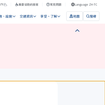
0°F
需要協助的旅客
常見問題
Language: ZH-TC
務、設施
交通資訊
享受・了解
地圖
搜尋