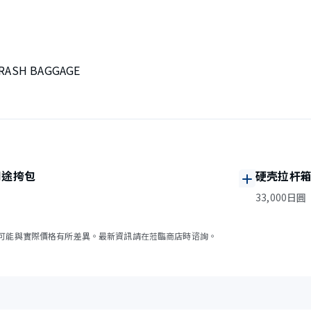
CRASH BAGGAGE
用途挎包
硬壳拉杆
33,000日圓
可能與實際價格有所差異。最新資訊請在蒞臨商店時谘詢。