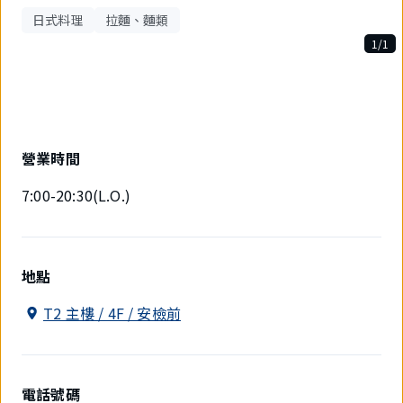
日式料理
拉麵、麵類
1/1
1
件
中
現
在
顯
營業時間
示
1
7:00-20:30(L.O.)
件。
地點
T2 主樓 / 4F / 安檢前
電話號碼