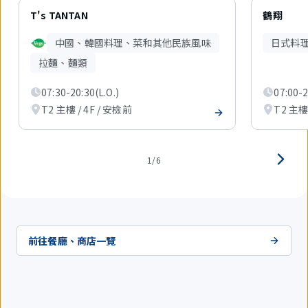
6
件
T's TANTAN
鶴翔
中
現
中國、韓國料理、菜和其他民族風味
日式料
在
顯
拉麵、麵類
示
1
07:30-20:30(L.O.)
07:00-2
件。
T2 主樓 / 4F / 安檢前
T2 主樓 
1/6
前往餐廳、商店一覽