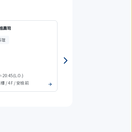
元祖壽司
Japanese cuisine restaurant
KAMI-HIKOKI
料理
日式料理
拉麵、麵類
-20:45(L.O.)
7:00-20:30(L.O.)
樓 / 4F / 安檢前
T2 主樓 / 4F / 安檢前