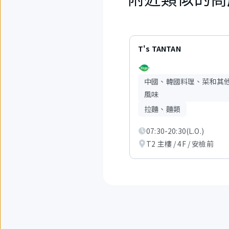
6
項
T's TANTAN
中
現
在
中國、韓國料理、菜和其
顯
示
風味
從
拉麵、麵類
1
項
到
07:30-20:30(L.O.)
3
T2 主樓 / 4F / 安檢前
項。