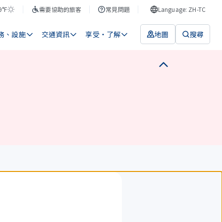
9°F
需要協助的旅客
常見問題
Language: ZH-TC
務、設施
交通資訊
享受・了解
地圖
搜尋