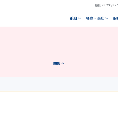
成田
28.2℃/82.
氣
天
溫
氣
航班
餐廳・商店
服
關閉