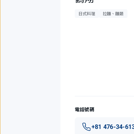
日式料理
拉麵、麵類
3
件
中
現
在
顯
示
1
件。
電話號碼
+81 476-34-61