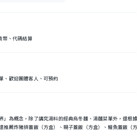
貨幣、代碼結算
單、歡迎團體客人、可預約
界」為概念，除了講究湯料的經典烏冬麵、湯麵菜單外，還根
還推薦炸豬排蓋飯（方盒）、親子蓋飯（方盒）、鰻魚蓋飯（