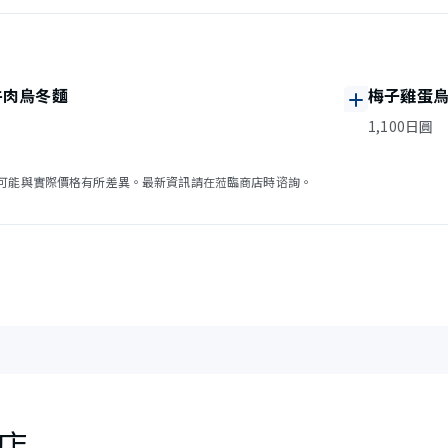
牛肉烏冬麵
梅子雞蛋
1,100日圓
可能與實際價格有所差異。最新資訊請在蒞臨商店時谘詢。
店