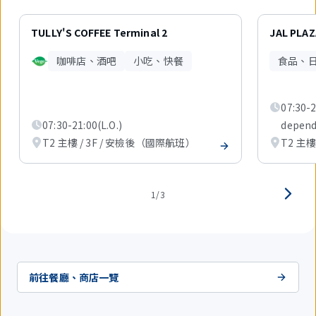
3
件
TULLY'S COFFEE Terminal 2
JAL PLA
中
現
咖啡店、酒吧
小吃、快餐
食品、
在
顯
示
1
07:30-
件。
07:30-21:00(L.O.)
dependi
T2 主樓 / 3F / 安檢後（國際航班）
T2 主樓
1/3
前往餐廳、商店一覽