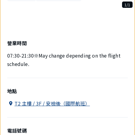
1/1
1
件
中
現
在
顯
營業時間
示
1
07:30-21:30※May change depending on the flight
件。
schedule.
地點
T2 主樓 / 3F / 安檢後（國際航班）
電話號碼