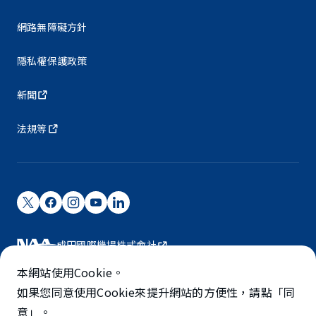
網路無障礙方針
隱私權保護政策
新聞
法規等
成田國際機場株式會社
成田國際機場由NAA營運。
本網站使用Cookie。
©NARITA INTERNATIONAL AIRPORT CORPORATION
如果您同意使用Cookie來提升網站的方便性，請點「同
意」。