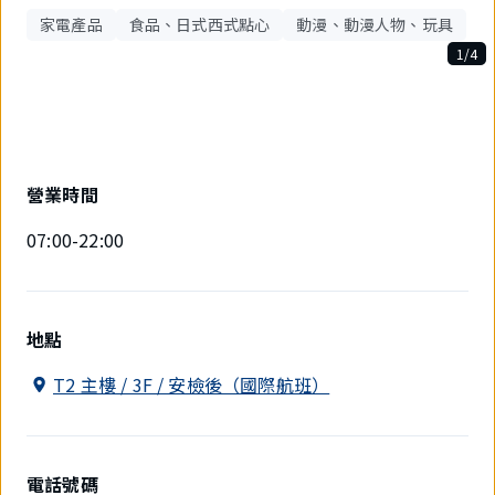
家電產品
食品、日式西式點心
動漫、動漫人物、玩具
1/4
4
件
中
現
在
顯
營業時間
示
1
07:00-22:00
件。
地點
T2 主樓 / 3F / 安檢後（國際航班）
電話號碼