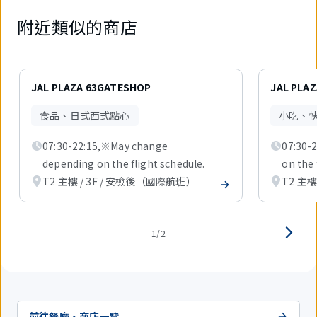
附近類似的商店
2
件
JAL PLAZA 63GATESHOP
JAL PLA
中
現
食品、日式西式點心
小吃、
在
顯
07:30-22:15,※May change
07:30-
示
1
depending on the flight schedule.
on the 
件。
T2 主樓 / 3F / 安檢後（國際航班）
T2 主樓
1/2
前往餐廳、商店一覽