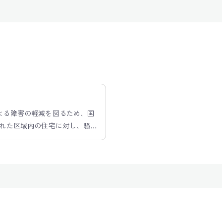
よる障害の軽減を図るため、国
された区域内の住宅に対し、騒防
を行っています。助成金の給付
とおりです。助成にあたりまし
すので、設計をお考えの際には
当 電話番号:0476-34-5