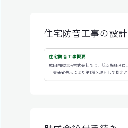
住宅防音工事の設計
住宅防音工事概要
成田国際空港株式会社では、航空機騒音に
土交通省告示により第1種区域として指定
法第8条の2の規定に基づき防音工事の助成
対象となる住宅の防音工事の概要は以下の
ては、所定の登録や手続きが必要となりま
最後に記載をしていますお問い合わせ（防音工事担
874）までお気軽にご相談ください。