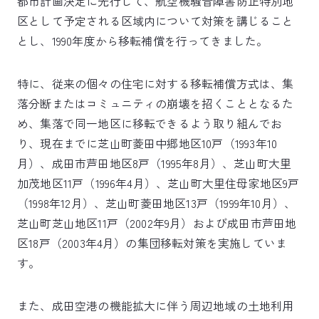
都市計画決定に先行して、航空機騒音障害防止特別地
区として予定される区域内について対策を講じること
とし、1990年度から移転補償を行ってきました。
特に、従来の個々の住宅に対する移転補償方式は、集
落分断またはコミュニティの崩壊を招くこととなるた
め、集落で同一地区に移転できるよう取り組んでお
り、現在までに芝山町菱田中郷地区10戸（1993年10
月）、成田市芦田地区8戸（1995年8月）、芝山町大里
加茂地区11戸（1996年4月）、芝山町大里住母家地区9戸
（1998年12月）、芝山町菱田地区13戸（1999年10月）、
芝山町芝山地区11戸（2002年9月）および成田市芦田地
区18戸（2003年4月）の集団移転対策を実施していま
す。
また、成田空港の機能拡大に伴う周辺地域の土地利用