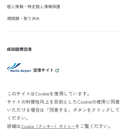
個人情報・特定個人情報保護
規程類・取り決め
成田国際空港
空港サイト
このサイトはCookieを使用しています。
サイトの利便性向上を目的としたCookieの使用に同意
SKYTRAX
いただける場合は「同意する」ボタンをクリックして
5スターエアポート
ください。
詳細は
をご覧ください。
Cookie（クッキー）ポリシー
©NARITA INTERNATIONAL AIRPORT CORPORATION