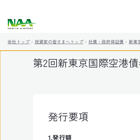
キ
ッ
プ
会社トップ
投資家の皆さまへトップ
社債・政府保証債
新東
第2回新東京国際空港債
発行要項
1.発行額