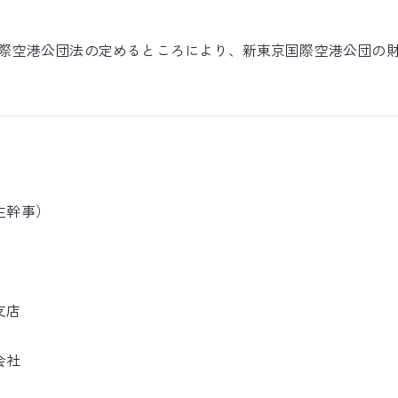
際空港公団法の定めるところにより、新東京国際空港公団の
主幹事）
支店
会社