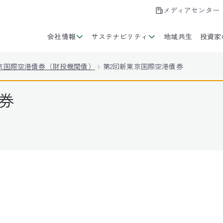
メディアセンター
会社情報
サステナビリティ
地域共生
投資家
京国際空港債券（財投機関債）
第2回新東京国際空港債券
券