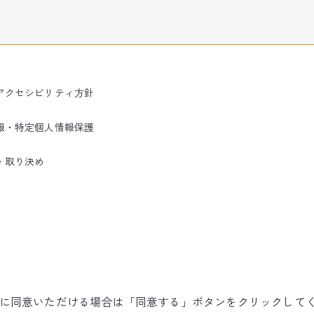
アクセシビリティ方針
報・特定個人情報保護
・取り決め
使用に同意いただける場合は「同意する」ボタンをクリックして
©NARITA INTERNATIONAL AIRPORT CORPORATION