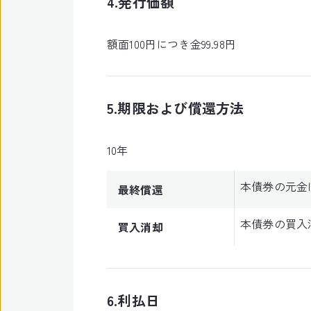
4.発行価額
額面100円につき金99.98円
5.期限および償還方法
10年
本債券の元金は
最終償還
本債券の買入
買入消却
6.利払日