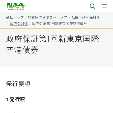
キ
ッ
会社トップ
投資家の皆さまへトップ
社債・政府保証債
プ
政府保証債
政府保証第1回新東京国際空港債券
政府保証第1回新東京国際
空港債券
発行要項
1.発行額