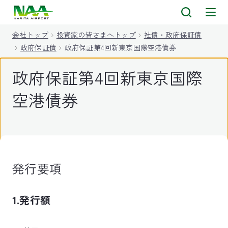
キ
ッ
会社トップ
投資家の皆さまへトップ
社債・政府保証債
プ
政府保証債
政府保証第4回新東京国際空港債券
政府保証第4回新東京国際
空港債券
発行要項
1.発行額