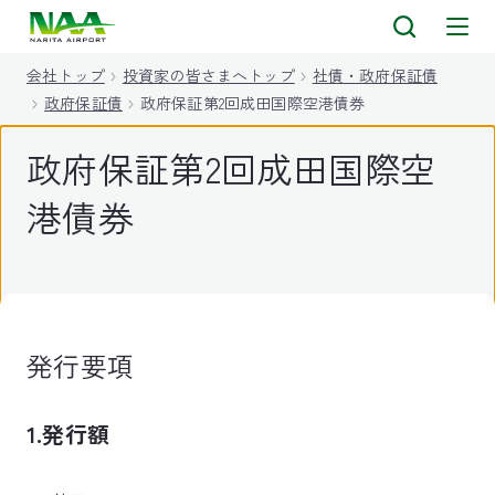
キ
ッ
会社トップ
投資家の皆さまへトップ
社債・政府保証債
プ
政府保証債
政府保証第2回成田国際空港債券
政府保証第2回成田国際空
港債券
発行要項
1.発行額