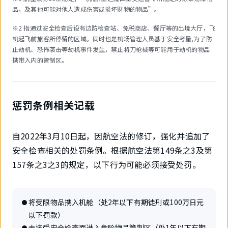
品，及其他可能对他人造成伤害或损坏财物的物品”。
※2 指通过安全检查后设有边防检查站、免税商店、餐厅等的出境大厅，飞
机起飞前旅客所停留的区域。同时也是机场管理人员基于安全考量,为了防
止劫机、恐怖袭击等劫机事件发生，禁止将刀枪械等可能用于劫机的物品
携带入内的管制区。
惩罚条例相关记载
自2022年3月10日起，因航空法的修订，强化并追加了
安全检查相关的处罚条例。根据航空法第149条之3及第
157条之3之3的规定，以下行为可能必须接受处罚。
将受限物品携入机舱（处2年以下有期徒刑或100万日元
以下罚款）
未接受安全检查而进入危险物品管制区（处1年以下有期