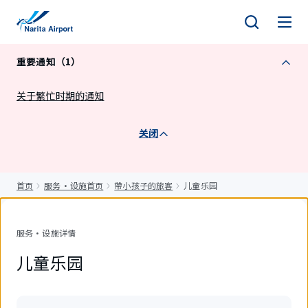
正
文
重要通知（1）
关于繁忙时期的通知
关闭
首页
服务・设施首页
帶小孩子的旅客
儿童乐园
服务・设施详情
儿童乐园