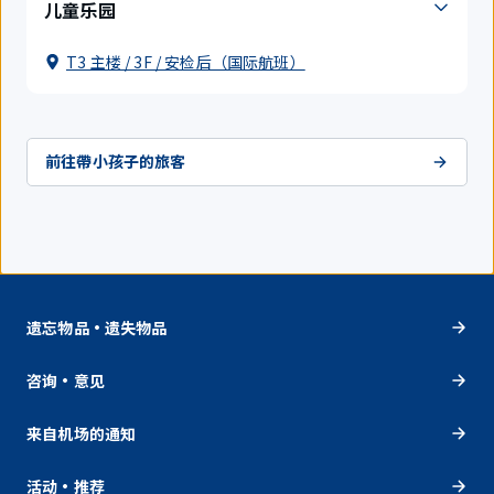
儿童乐园
T3 主楼 / 3F / 安检后（国际航班）
前往帶小孩子的旅客
遗忘物品・遗失物品
咨询・意见
来自机场的通知
活动・推荐