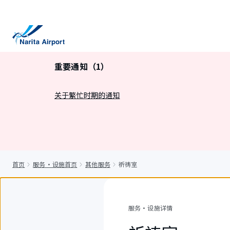
正
文
重要通知（1）
关于繁忙时期的通知
首页
服务・设施首页
其他服务
祈祷室
服务・设施详情