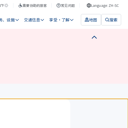
8°F
需要协助的旅客
常见问题
Language: ZH-SC
务、设施
交通信息
享受・了解
地图
搜索