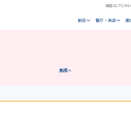
成田
32.7℃/90.
气
天
温
气
航班
餐厅・商店
服
关闭