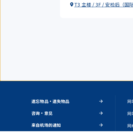
T3 主楼 / 3F / 安检后（
遗忘物品・遗失物品
网
咨询・意见
网
来自机场的通知
网