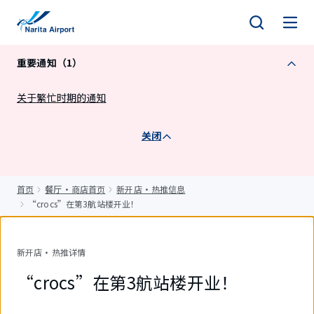
正
文
重要通知（1）
关于繁忙时期的通知
关闭
首页
餐厅・商店首页
新开店・热推信息
“crocs”在第3航站楼开业！
新开店・热推详情
“crocs”在第3航站楼开业！