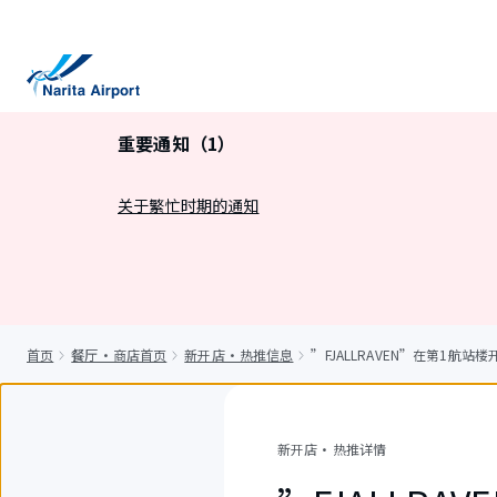
正
文
重要通知（1）
关于繁忙时期的通知
首页
餐厅・商店首页
新开店・热推信息
”FJALLRAVEN”在第1航站
新开店・热推详情