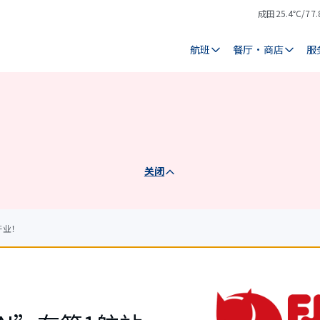
成田
25.4℃/77.
气
天
温
气
航班
餐厅・商店
服
关闭
楼开业！