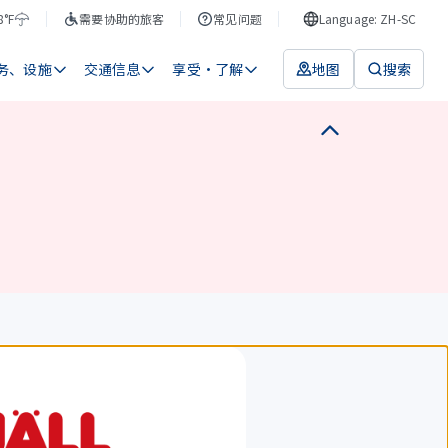
8°F
需要协助的旅客
常见问题
Language: ZH-SC
务、设施
交通信息
享受・了解
地图
搜索